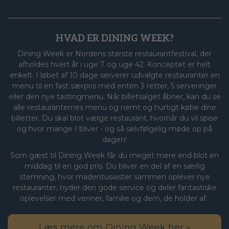
HVAD ER DINING WEEK?
Dining Week er Nordens største restaurantfestival, der
afholdes hvert år i uge 7 og uge 42. Konceptet er helt
enkelt. I løbet af 10 dage serverer udvalgte restauranter en
menu til en fast særpris med enten 3 retter, 5 serveringer
eller den nye tastingmenu. Når billetsalget åbner, kan du se
alle restauranternes menu og nemt og hurtigt købe dine
billetter. Du skal blot vælge restaurant, hvornår du vil spise
og hvor mange I bliver - og så selvfølgelig møde op på
dagen!
Som gæst til Dining Week får du meget mere end blot en
middag til en god pris. Du bliver en del af en særlig
stemning, hvor madentusiaster sammen oplever nye
restauranter, nyder den gode service og deler fantastiske
oplevelser med venner, familie og dem, de holder af.
Læs mere om Dining Week her »